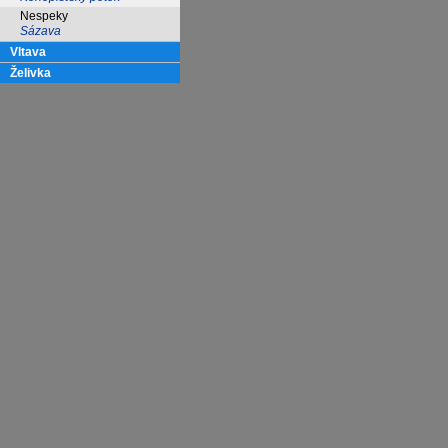
Nespeky
Sázava
Vltava
Želivka