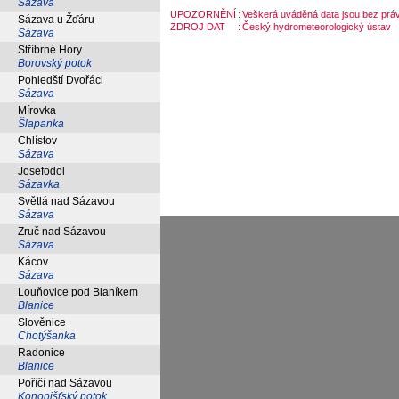
Sázava
UPOZORNĚNÍ
:
Veškerá uváděná data jsou bez práv
Sázava u Žďáru
ZDROJ DAT
:
Český hydrometeorologický ústav
Sázava
Stříbrné Hory
Borovský potok
Pohledští Dvořáci
Sázava
Mírovka
Šlapanka
Chlístov
Sázava
Josefodol
Sázavka
Světlá nad Sázavou
Sázava
Zruč nad Sázavou
Sázava
Kácov
Sázava
Louňovice pod Blaníkem
Blanice
Slověnice
Chotýšanka
Radonice
Blanice
Poříčí nad Sázavou
Konopišťský potok