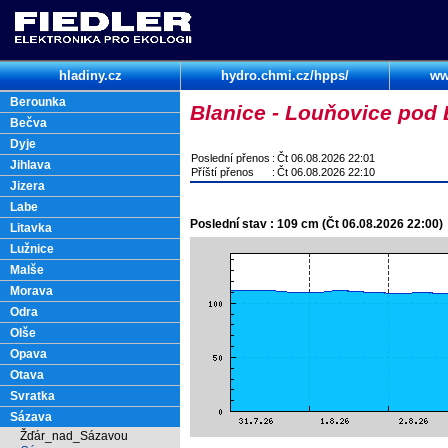
hladiny.cz
hydro.chmi.cz/hpps/
ww
Berounka
Blanice - Louňovice pod
Bečva
Dyje
Poslední přenos
:
Čt 06.08.2026 22:01
Jihlava
Příští přenos
:
Čt 06.08.2026 22:10
Jizera
Labe
Poslední stav : 109 cm (Čt 06.08.2026 22:00)
Litavka
Lužnice
Malše
Morava
Odra
Olše
Opava
Otava
Svratka
Sázava
Žďár_nad_Sázavou