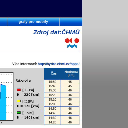
grafy pro mobily
Zdroj dat:ČHMÚ
Více informací:
http://hydro.chmi.cz/hpps/
Hodnota
Čas
[cm]
15:50
45
15:40
45
15:30
46
15:20
46
15:10
46
15:00
46
14:50
46
14:40
46
14:30
46
14:20
46