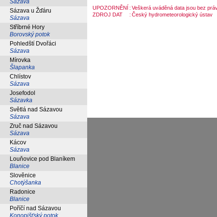
Sázava
UPOZORNĚNÍ
:
Veškerá uváděná data jsou bez práv
Sázava u Žďáru
ZDROJ DAT
:
Český hydrometeorologický ústav
Sázava
Stříbrné Hory
Borovský potok
Pohledští Dvořáci
Sázava
Mírovka
Šlapanka
Chlístov
Sázava
Josefodol
Sázavka
Světlá nad Sázavou
Sázava
Zruč nad Sázavou
Sázava
Kácov
Sázava
Louňovice pod Blaníkem
Blanice
Slověnice
Chotýšanka
Radonice
Blanice
Poříčí nad Sázavou
Konopišťský potok