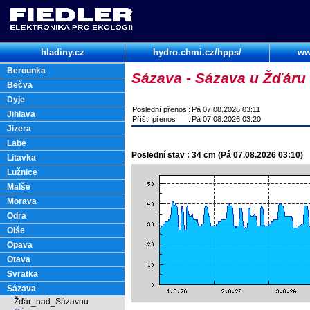
hladiny.cz
hydro.chmi.cz/hpps/
ww
Berounka
Sázava - Sázava u Žďáru
Bečva
Dyje
Poslední přenos
:
Pá 07.08.2026 03:11
Jihlava
Příští přenos
:
Pá 07.08.2026 03:20
Jizera
Labe
Poslední stav : 34 cm (Pá 07.08.2026 03:10)
Litavka
Lužnice
Malše
Morava
Odra
Olše
Opava
Otava
Svratka
Sázava
Žďár_nad_Sázavou