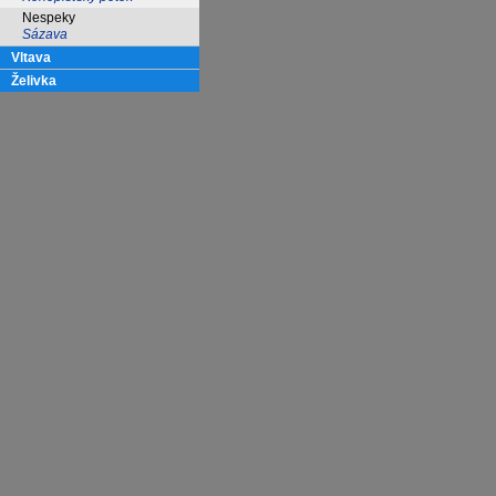
Nespeky
Sázava
Vltava
Želivka