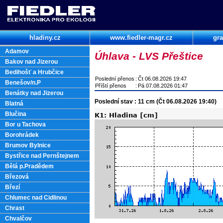
hladiny.cz
www.fiedler-magr.cz
gra
Adamov
Úhlava - LVS Přeštice
Bakov nad Jizerou
Bedihošť a Hrubčice
Poslední přenos
:
Čt 06.08.2026 19:47
Benešov/n.P
Příští přenos
:
Pá 07.08.2026 01:47
Benátky nad Jizerou
Poslední stav : 11 cm (Čt 06.08.2026 19:40)
Blatná
Blučina
Bor u Tachova
Borohrádek
Brumov Bylnice
Bystřice nad Pernštejnem
Bělá p.Pradědem
Březová
Březí
Chlumec nad Cidlinou
Chrast
Chvalčov