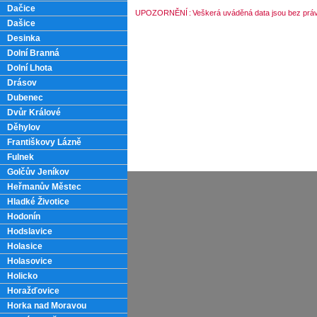
Dačice
UPOZORNĚNÍ
:
Veškerá uváděná data jsou bez práv
Dašice
Desinka
Dolní Branná
Dolní Lhota
Drásov
Dubenec
Dvůr Králové
Děhylov
Františkovy Lázně
Fulnek
Golčův Jeníkov
Heřmanův Městec
Hladké Životice
Hodonín
Hodslavice
Holasice
Holasovice
Holicko
Horažďovice
Horka nad Moravou