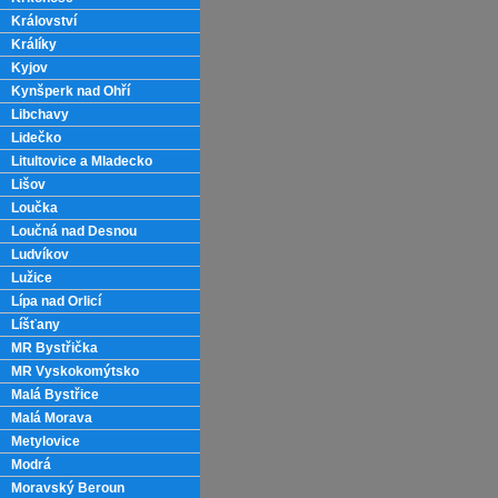
Království
Králíky
Kyjov
Kynšperk nad Ohří
Libchavy
Lidečko
Litultovice a Mladecko
Lišov
Loučka
Loučná nad Desnou
Ludvíkov
Lužice
Lípa nad Orlicí
Líšťany
MR Bystřička
MR Vyskokomýtsko
Malá Bystřice
Malá Morava
Metylovice
Modrá
Moravský Beroun