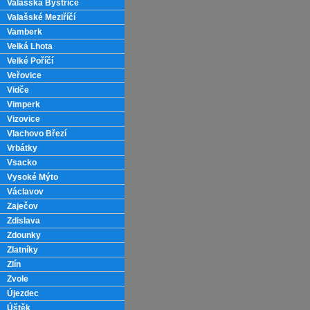
Valašská Bystřice
Valašské Meziříčí
Vamberk
Velká Lhota
Velké Poříčí
Veřovice
Vidče
Vimperk
Vizovice
Vlachovo Březí
Vrbátky
Vsacko
Vysoké Mýto
Václavov
Zaječov
Zdislava
Zdounky
Zlatníky
Zlín
Zvole
Újezdec
Úštěk