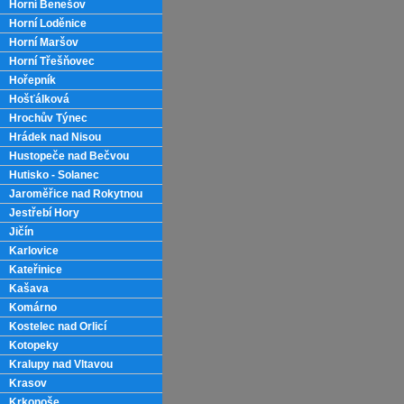
Horní Benešov
Horní Loděnice
Horní Maršov
Horní Třešňovec
Hořepník
Hošťálková
Hrochův Týnec
Hrádek nad Nisou
Hustopeče nad Bečvou
Hutisko - Solanec
Jaroměřice nad Rokytnou
Jestřebí Hory
Jičín
Karlovice
Kateřinice
Kašava
Komárno
Kostelec nad Orlicí
Kotopeky
Kralupy nad Vltavou
Krasov
Krkonoše