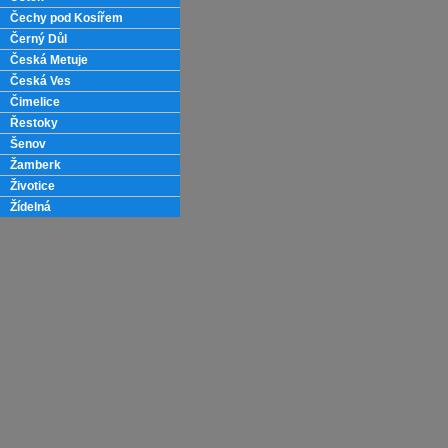
Čechy pod Kosířem
Černý Důl
Česká Metuje
Česká Ves
Čimelice
Řestoky
Šenov
Žamberk
Životice
Žídelná