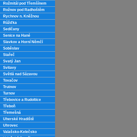
Rožmitál pod Třemšínem
Rožnov pod Radhoštěm
Rychnov n. Kněžnou
Růžďka
Sedlčany
Senice na Hané
Slavkov a Horní Němčí
Soběslav
Stařeč
Svatý Jan
Svitavy
Světlá nad Sázavou
Tovačov
Trutnov
Turnov
Třebovice a Rudoltice
Třeboň
Třemešná
Uherské Hradiště
Uhrovec
Valašsko-Kelečsko