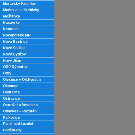
Moravský Krumlov
Močovice a Krchleby
Moštěnka
Nasavrky
Nemotice
Novoborsko MR
Nová Bystřice
Nové Sedlice
Nový Bydžov
Nový Jičín
ORP Rýmařov
Odry
Olešnice v Orl.Horách
Olomouc
Ondratice
Ostravice
Ostrožsko-Veselsko
Otinoves – Rozstání
Palkovice
Planá nad Lužnicí
Poděbrady