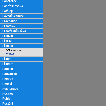
Pohořelice
Postřelmovsko
Potštejn
Povodí Sedlnice
Prachatice
Prostějov
Prostřední Bečva
Protivín
Přerov
Přeštice
LVS Přeštice
Úhlava
Příbor
Příbram
Radotín
Radvanice
Rajhrad
Ratiboř
Rejchartice
Rochlov
Rohle
Roštění