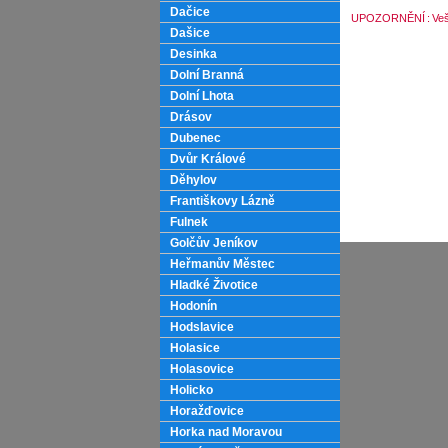
Dačice
UPOZORNĚNÍ
:
Veš
Dašice
Desinka
Dolní Branná
Dolní Lhota
Drásov
Dubenec
Dvůr Králové
Děhylov
Františkovy Lázně
Fulnek
Golčův Jeníkov
Heřmanův Městec
Hladké Životice
Hodonín
Hodslavice
Holasice
Holasovice
Holicko
Horažďovice
Horka nad Moravou