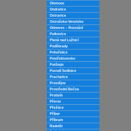
Olomouc
Ondratice
Ostravice
Ostrožsko-Veselsko
Otinoves – Rozstání
Palkovice
Planá nad Lužnicí
Poděbrady
Pohořelice
Postřelmovsko
Potštejn
Povodí Sedlnice
Prachatice
Prostějov
Prostřední Bečva
Protivín
Přerov
Přeštice
Příbor
Příbram
Radotín