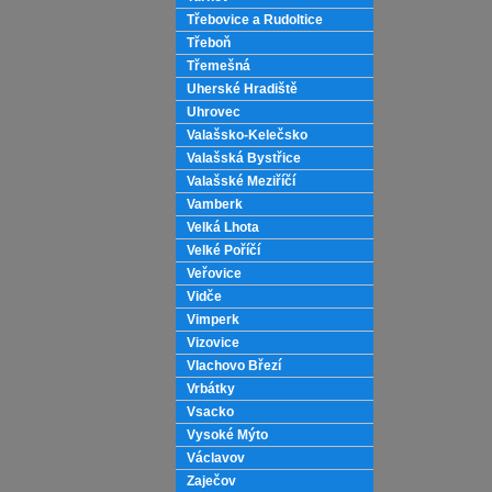
Třebovice a Rudoltice
Třeboň
Třemešná
Uherské Hradiště
Uhrovec
Valašsko-Kelečsko
Valašská Bystřice
Valašské Meziříčí
Vamberk
Velká Lhota
Velké Poříčí
Veřovice
Vidče
Vimperk
Vizovice
Vlachovo Březí
Vrbátky
Vsacko
Vysoké Mýto
Václavov
Zaječov