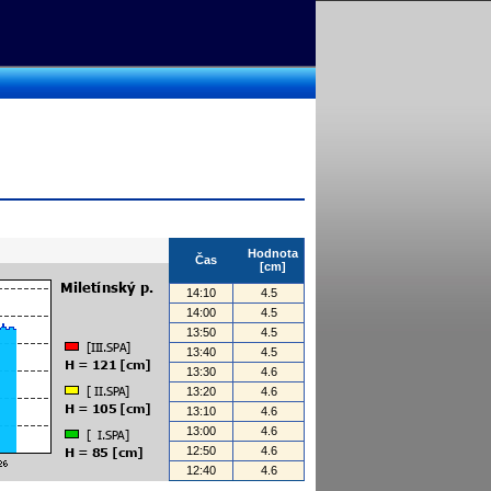
Hodnota
Čas
[cm]
14:10
4.5
14:00
4.5
13:50
4.5
13:40
4.5
13:30
4.6
13:20
4.6
13:10
4.6
13:00
4.6
12:50
4.6
12:40
4.6