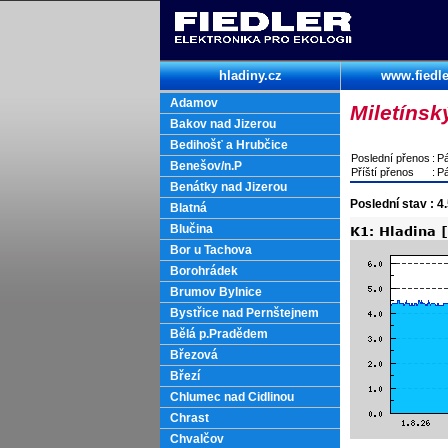
hladiny.cz
www.fiedle
Adamov
Miletínský
Bakov nad Jizerou
Bedihošť a Hrubčice
Poslední přenos
:
Pá
Benešov/n.P
Příští přenos
:
Pá
Benátky nad Jizerou
Poslední stav : 4
Blatná
Blučina
Bor u Tachova
Borohrádek
Brumov Bylnice
Bystřice nad Pernštejnem
Bělá p.Pradědem
Březová
Březí
Chlumec nad Cidlinou
Chrast
Chvalčov