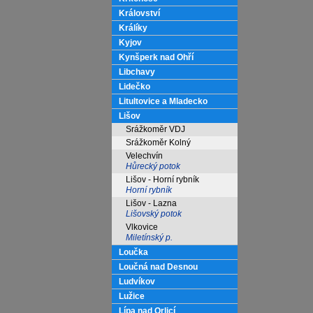
Království
Králíky
Kyjov
Kynšperk nad Ohří
Libchavy
Lidečko
Litultovice a Mladecko
Lišov
Srážkoměr VDJ
Srážkoměr Kolný
Velechvín
Hůrecký potok
Lišov - Horní rybník
Horní rybník
Lišov - Lazna
Lišovský potok
Vlkovice
Miletínský p.
Loučka
Loučná nad Desnou
Ludvíkov
Lužice
Lípa nad Orlicí