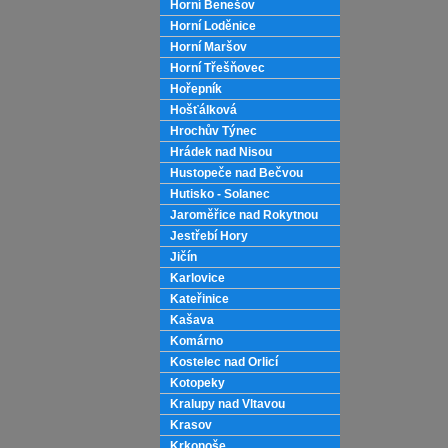
Horní Benešov
Horní Loděnice
Horní Maršov
Horní Třešňovec
Hořepník
Hošťálková
Hrochův Týnec
Hrádek nad Nisou
Hustopeče nad Bečvou
Hutisko - Solanec
Jaroměřice nad Rokytnou
Jestřebí Hory
Jičín
Karlovice
Kateřinice
Kašava
Komárno
Kostelec nad Orlicí
Kotopeky
Kralupy nad Vltavou
Krasov
Krkonoše