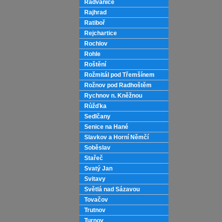
Radvanice
Rajhrad
Ratiboř
Rejchartice
Rochlov
Rohle
Roštění
Rožmitál pod Třemšínem
Rožnov pod Radhoštěm
Rychnov n. Kněžnou
Růžďka
Sedlčany
Senice na Hané
Slavkov a Horní Němčí
Soběslav
Stařeč
Svatý Jan
Svitavy
Světlá nad Sázavou
Tovačov
Trutnov
Turnov