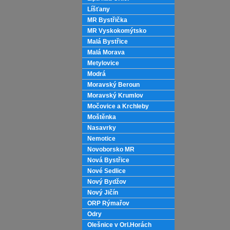
Líšťany
MR Bystřička
MR Vyskokomýtsko
Malá Bystřice
Malá Morava
Metylovice
Modrá
Moravský Beroun
Moravský Krumlov
Močovice a Krchleby
Moštěnka
Nasavrky
Nemotice
Novoborsko MR
Nová Bystřice
Nové Sedlice
Nový Bydžov
Nový Jičín
ORP Rýmařov
Odry
Olešnice v Orl.Horách