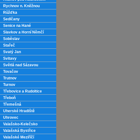
Rychnov n. Kněžnou
Růžďka
Sedlčany
Senice na Hané
Slavkov a Horní Němčí
Soběslav
Stařeč
Svatý Jan
Svitavy
Světlá nad Sázavou
Tovačov
Trutnov
Turnov
Třebovice a Rudoltice
Třeboň
Třemešná
Uherské Hradiště
Uhrovec
Valašsko-Kelečsko
Valašská Bystřice
Valašské Meziříčí