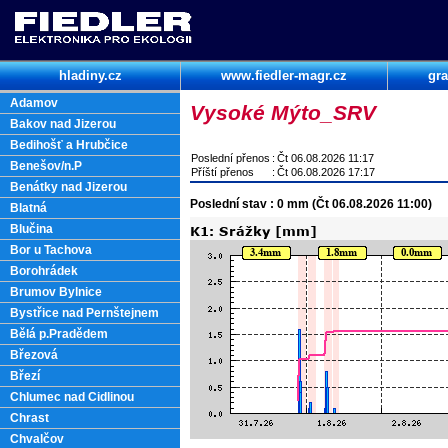
hladiny.cz
www.fiedler-magr.cz
gra
Adamov
Vysoké Mýto_SRV
Bakov nad Jizerou
Bedihošť a Hrubčice
Poslední přenos
:
Čt 06.08.2026 11:17
Benešov/n.P
Příští přenos
:
Čt 06.08.2026 17:17
Benátky nad Jizerou
Poslední stav : 0 mm (Čt 06.08.2026 11:00)
Blatná
Blučina
Bor u Tachova
Borohrádek
Brumov Bylnice
Bystřice nad Pernštejnem
Bělá p.Pradědem
Březová
Březí
Chlumec nad Cidlinou
Chrast
Chvalčov