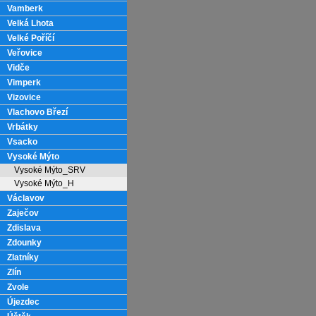
Vamberk
Velká Lhota
Velké Poříčí
Veřovice
Vidče
Vimperk
Vizovice
Vlachovo Březí
Vrbátky
Vsacko
Vysoké Mýto
Vysoké Mýto_SRV
Vysoké Mýto_H
Václavov
Zaječov
Zdislava
Zdounky
Zlatníky
Zlín
Zvole
Újezdec