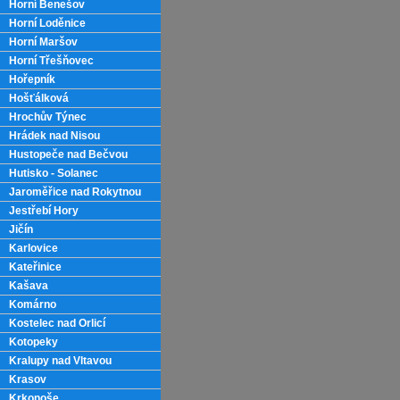
Horní Benešov
Horní Loděnice
Horní Maršov
Horní Třešňovec
Hořepník
Hošťálková
Hrochův Týnec
Hrádek nad Nisou
Hustopeče nad Bečvou
Hutisko - Solanec
Jaroměřice nad Rokytnou
Jestřebí Hory
Jičín
Karlovice
Kateřinice
Kašava
Komárno
Kostelec nad Orlicí
Kotopeky
Kralupy nad Vltavou
Krasov
Krkonoše