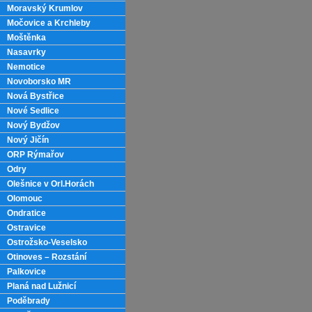
Moravský Krumlov
Močovice a Krchleby
Moštěnka
Nasavrky
Nemotice
Novoborsko MR
Nová Bystřice
Nové Sedlice
Nový Bydžov
Nový Jičín
ORP Rýmařov
Odry
Olešnice v Orl.Horách
Olomouc
Ondratice
Ostravice
Ostrožsko-Veselsko
Otinoves – Rozstání
Palkovice
Planá nad Lužnicí
Poděbrady