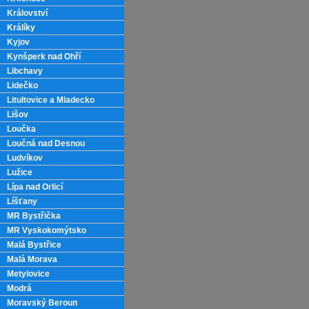
Království
Králíky
Kyjov
Kynšperk nad Ohří
Libchavy
Lidečko
Litultovice a Mladecko
Lišov
Loučka
Loučná nad Desnou
Ludvíkov
Lužice
Lípa nad Orlicí
Líšťany
MR Bystřička
MR Vyskokomýtsko
Malá Bystřice
Malá Morava
Metylovice
Modrá
Moravský Beroun