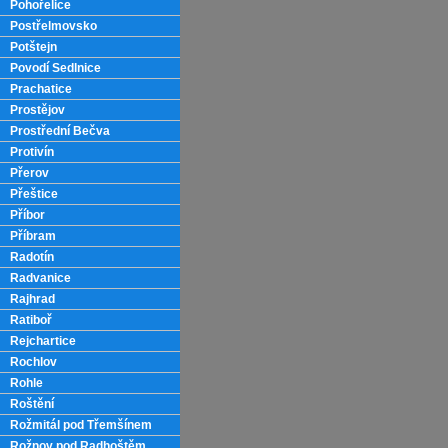
Pohořelice
Postřelmovsko
Potštejn
Povodí Sedlnice
Prachatice
Prostějov
Prostřední Bečva
Protivín
Přerov
Přeštice
Příbor
Příbram
Radotín
Radvanice
Rajhrad
Ratiboř
Rejchartice
Rochlov
Rohle
Roštění
Rožmitál pod Třemšínem
Rožnov pod Radhoštěm