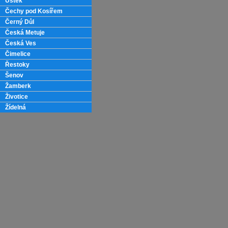
Úštěk
Čechy pod Kosířem
Černý Důl
Česká Metuje
Česká Ves
Čimelice
Řestoky
Šenov
Žamberk
Životice
Žídelná