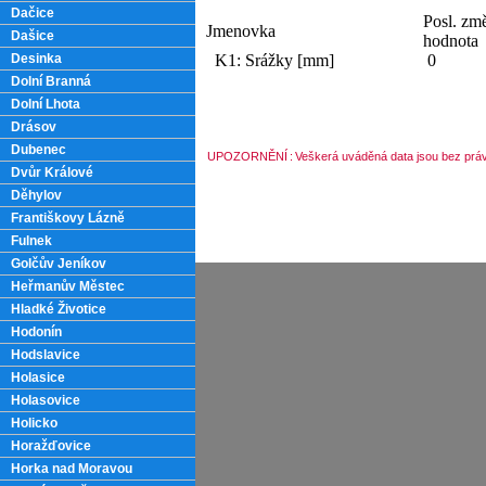
Dačice
Posl. zm
Jmenovka
Dašice
hodnota
Desinka
K1: Srážky [mm]
0
Dolní Branná
Dolní Lhota
Drásov
Dubenec
UPOZORNĚNÍ
:
Veškerá uváděná data jsou bez práv
Dvůr Králové
Děhylov
Františkovy Lázně
Fulnek
Golčův Jeníkov
Heřmanův Městec
Hladké Životice
Hodonín
Hodslavice
Holasice
Holasovice
Holicko
Horažďovice
Horka nad Moravou