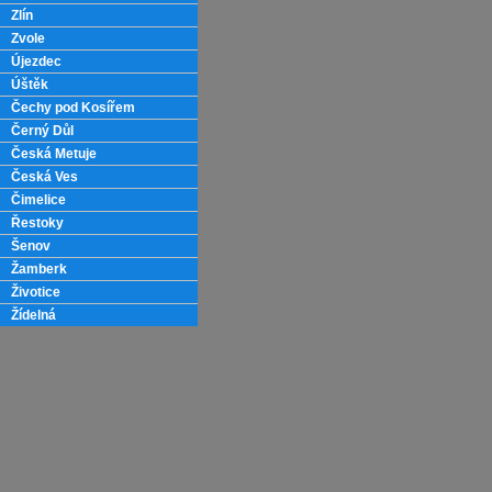
Zlín
Zvole
Újezdec
Úštěk
Čechy pod Kosířem
Černý Důl
Česká Metuje
Česká Ves
Čimelice
Řestoky
Šenov
Žamberk
Životice
Žídelná