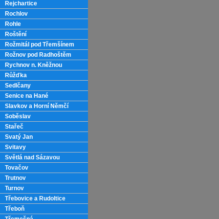
Rejchartice
Rochlov
Rohle
Roštění
Rožmitál pod Třemšínem
Rožnov pod Radhoštěm
Rychnov n. Kněžnou
Růžďka
Sedlčany
Senice na Hané
Slavkov a Horní Němčí
Soběslav
Stařeč
Svatý Jan
Svitavy
Světlá nad Sázavou
Tovačov
Trutnov
Turnov
Třebovice a Rudoltice
Třeboň