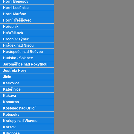
Horní Benešov
Horní Loděnice
Horní Maršov
Horní Třešňovec
Hořepník
Hošťálková
Hrochův Týnec
Hrádek nad Nisou
Hustopeče nad Bečvou
Hutisko - Solanec
Jaroměřice nad Rokytnou
Jestřebí Hory
Jičín
Karlovice
Kateřinice
Kašava
Komárno
Kostelec nad Orlicí
Kotopeky
Kralupy nad Vltavou
Krasov
Krkonoše