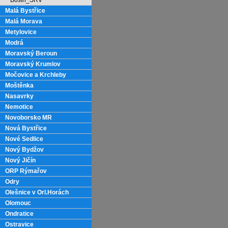
Bošín_SRV
Malá Bystřice
Malá Morava
Metylovice
Modrá
Moravský Beroun
Moravský Krumlov
Močovice a Krchleby
Moštěnka
Nasavrky
Nemotice
Novoborsko MR
Nová Bystřice
Nové Sedlice
Nový Bydžov
Nový Jičín
ORP Rýmařov
Odry
Olešnice v Orl.Horách
Olomouc
Ondratice
Ostravice