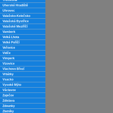
Třemešná
Uherské Hradiště
Uhrovec
Valašsko-Kelečsko
Valašská Bystřice
Valašské Meziříčí
Vamberk
Velká Lhota
Velké Poříčí
Veřovice
Vidče
Vimperk
Vizovice
Vlachovo Březí
Vrbátky
Vsacko
Vysoké Mýto
Václavov
Zaječov
Zdislava
Zdounky
Zlatníky