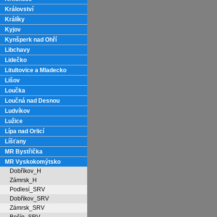
Království
Králíky
Kyjov
Kynšperk nad Ohří
Libchavy
Lidečko
Litultovice a Mladecko
Lišov
Loučka
Loučná nad Desnou
Ludvíkov
Lužice
Lípa nad Orlicí
Líšťany
MR Bystřička
MR Vyskokomýtsko
Dobříkov_H
Zámrsk_H
Podlesí_SRV
Dobříkov_SRV
Zámrsk_SRV