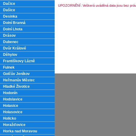
Dačice
UPOZORNĚNÍ
:
Veškerá uváděná data jsou bez práv
Dašice
Desinka
Dolní Branná
Dolní Lhota
Drásov
Dubenec
Dvůr Králové
Děhylov
Františkovy Lázně
Fulnek
Golčův Jeníkov
Heřmanův Městec
Hladké Životice
Hodonín
Hodslavice
Holasice
Holasovice
Holicko
Horažďovice
Horka nad Moravou