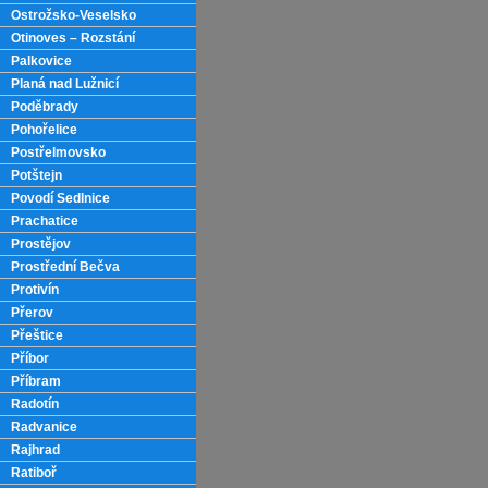
Ostrožsko-Veselsko
Otinoves – Rozstání
Palkovice
Planá nad Lužnicí
Poděbrady
Pohořelice
Postřelmovsko
Potštejn
Povodí Sedlnice
Prachatice
Prostějov
Prostřední Bečva
Protivín
Přerov
Přeštice
Příbor
Příbram
Radotín
Radvanice
Rajhrad
Ratiboř