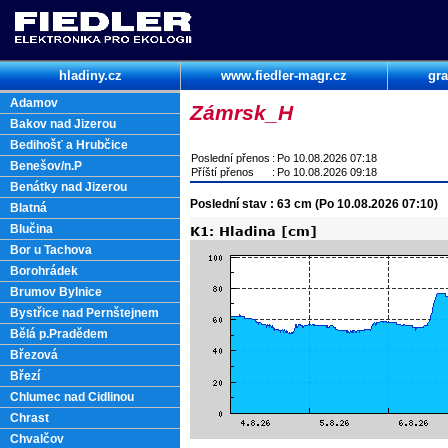
hladiny.cz
www.fiedler-magr.cz
gra
Adamov
Zámrsk_H
Bakov nad Jizerou
Bedihošť a Hrubčice
Poslední přenos
:
Po 10.08.2026 07:18
Benešov/n.P
Příští přenos
:
Po 10.08.2026 09:18
Benátky nad Jizerou
Poslední stav : 63 cm (Po 10.08.2026 07:10)
Blatná
Blučina
Bor u Tachova
Borohrádek
Brumov Bylnice
Bystřice nad Pernštejnem
Bělá p.Pradědem
Březová
Březí
Chlumec nad Cidlinou
Chrast
Chvalčov