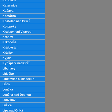
Karlovice
Kateřinice
Kašava
Komárno
Kostelec nad Orlicí
Kotopeky
Kralupy nad Vltavou
Krasov
Krkonoše
Království
Králíky
Kyjov
Kynšperk nad Ohří
Libchavy
Lidečko
Litultovice a Mladecko
Lišov
Loučka
Loučná nad Desnou
Ludvíkov
Lužice
Lípa nad Orlicí