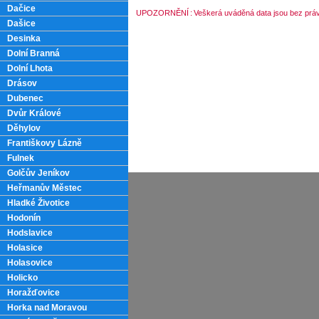
Dačice
UPOZORNĚNÍ
:
Veškerá uváděná data jsou bez práv
Dašice
Desinka
Dolní Branná
Dolní Lhota
Drásov
Dubenec
Dvůr Králové
Děhylov
Františkovy Lázně
Fulnek
Golčův Jeníkov
Heřmanův Městec
Hladké Životice
Hodonín
Hodslavice
Holasice
Holasovice
Holicko
Horažďovice
Horka nad Moravou