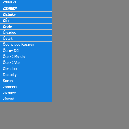
Zdislava
Zdounky
Zlatníky
Zlín
Zvole
Újezdec
Úštěk
Čechy pod Kosířem
Černý Důl
Česká Metuje
Česká Ves
Čimelice
Řestoky
Šenov
Žamberk
Životice
Žídelná