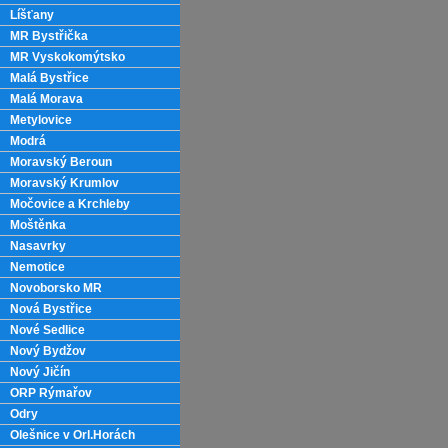
Líšťany
MR Bystřička
MR Vyskokomýtsko
Malá Bystřice
Malá Morava
Metylovice
Modrá
Moravský Beroun
Moravský Krumlov
Močovice a Krchleby
Moštěnka
Nasavrky
Nemotice
Novoborsko MR
Nová Bystřice
Nové Sedlice
Nový Bydžov
Nový Jičín
ORP Rýmařov
Odry
Olešnice v Orl.Horách