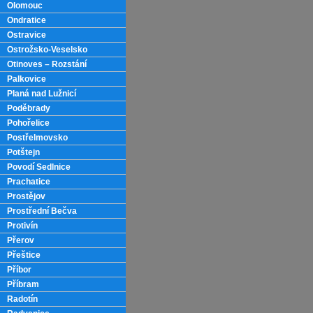
Olomouc
Ondratice
Ostravice
Ostrožsko-Veselsko
Otinoves – Rozstání
Palkovice
Planá nad Lužnicí
Poděbrady
Pohořelice
Postřelmovsko
Potštejn
Povodí Sedlnice
Prachatice
Prostějov
Prostřední Bečva
Protivín
Přerov
Přeštice
Příbor
Příbram
Radotín