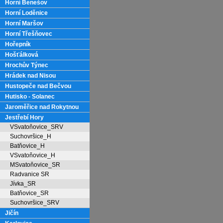
Horní Benešov
Horní Loděnice
Horní Maršov
Horní Třešňovec
Hořepník
Hošťálková
Hrochův Týnec
Hrádek nad Nisou
Hustopeče nad Bečvou
Hutisko - Solanec
Jaroměřice nad Rokytnou
Jestřebí Hory
VSvatoňovice_SRV
Suchovršice_H
Batňovice_H
VSvatoňovice_H
MSvatoňovice_SR
Radvanice SR
Jívka_SR
Batňovice_SR
Suchovršice_SRV
Jičín