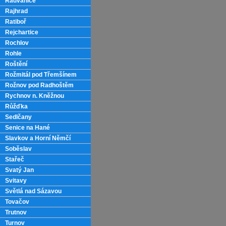
Radvanice
Rajhrad
Ratiboř
Rejchartice
Rochlov
Rohle
Roštění
Rožmitál pod Třemšínem
Rožnov pod Radhoštěm
Rychnov n. Kněžnou
Růžďka
Sedlčany
Senice na Hané
Slavkov a Horní Němčí
Soběslav
Stařeč
Svatý Jan
Svitavy
Světlá nad Sázavou
Tovačov
Trutnov
Turnov