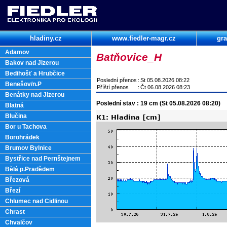
hladiny.cz
www.fiedler-magr.cz
gra
Adamov
Batňovice_H
Bakov nad Jizerou
Bedihošť a Hrubčice
Poslední přenos
:
St 05.08.2026 08:22
Benešov/n.P
Příští přenos
:
Čt 06.08.2026 08:23
Benátky nad Jizerou
Poslední stav : 19 cm (St 05.08.2026 08:20)
Blatná
Blučina
Bor u Tachova
Borohrádek
Brumov Bylnice
Bystřice nad Pernštejnem
Bělá p.Pradědem
Březová
Březí
Chlumec nad Cidlinou
Chrast
Chvalčov