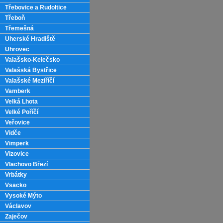
Třebovice a Rudoltice
Třeboň
Třemešná
Uherské Hradiště
Uhrovec
Valašsko-Kelečsko
Valašská Bystřice
Valašské Meziříčí
Vamberk
Velká Lhota
Velké Poříčí
Veřovice
Vidče
Vimperk
Vizovice
Vlachovo Březí
Vrbátky
Vsacko
Vysoké Mýto
Václavov
Zaječov